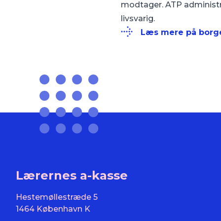
modtager. ATP administre
livsvarig.
Læs mere på borg
Lærernes a-kasse
Hestemøllestræde 5
1464 København K