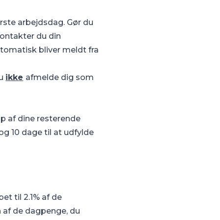
ørste arbejdsdag. Gør du
Kontakter du din
tomatisk bliver meldt fra
du
ikke
afmelde dig som
ip af dine resterende
og 10 dage til at udfylde
t til 2.1% af de
on af de dagpenge, du