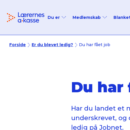
Tilbage til forsiden
Du er
Medlemskab
Blanke
Ledig
Medlemskab
Studerende
Medlemsfordele
Forside
Er du blevet ledig?
Du har fået job
Nyuddannet
Priser
På efterløn
Du har 
I job
Seniormedlem
Har du landet et n
underskrevet, og 
ledig på Jobnet.