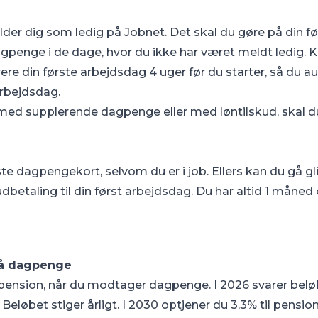
elder dig som ledig på
Jobnet
. Det skal du gøre på din f
agpenge i de dage, hvor du ikke har været meldt ledig. 
re din første arbejdsdag 4 uger før du starter, så du au
arbejdsdag.
d med supplerende dagpenge eller med løntilskud, skal 
te dagpengekort, selvom du er i job. Ellers kan du gå gl
dbetaling til din først arbejdsdag. Du har altid 1 måned 
på dagpenge
ension, når du modtager dagpenge. I 2026 svarer beløbe
eløbet stiger årligt. I 2030 optjener du 3,3% til pensi