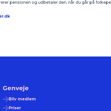
rer pensionen og udbetaler den, når du går på folkepe
er.dk
Genveje
Bliv medlem
Priser