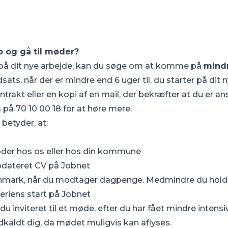
b og gå til møder?
t på dit nye arbejde, kan du søge om at komme på
mindr
sats, når der er mindre end 6 uger til, du starter på dit 
trakt eller en kopi af en mail, der bekræfter at du er ansa
på 70 10 00 18 for at høre mere.
s
betyder, at:
øder hos os eller hos din kommune
opdateret CV på
Jobnet
anmark, når du modtager dagpenge. Medmindre du holder
eriens start på Jobnet
r du inviteret til et møde, efter du har fået mindre intensi
dkaldt dig, da mødet muligvis kan aflyses.