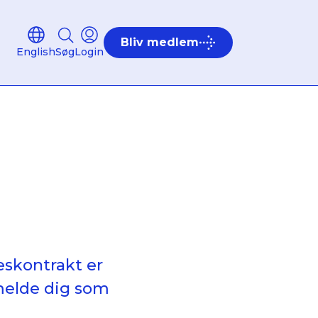
Bliv medlem
English
Søg
Login
seskontrakt er
fmelde dig som