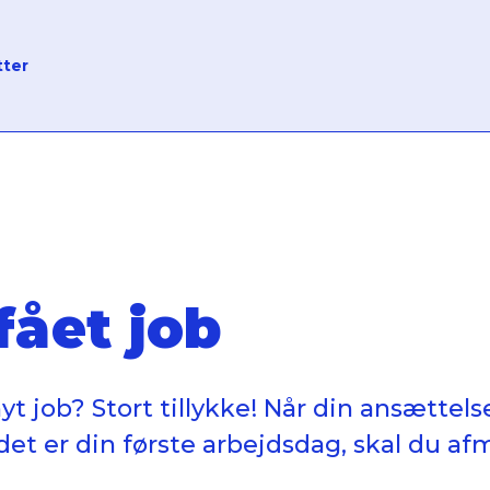
tter
fået job
yt job? Stort tillykke! Når din ansættel
det er din første arbejdsdag, skal du a