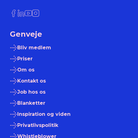
Link til Facebook
Link til LinkedIn
Link til YouTube
Link til Instagram
Genveje
Bliv medlem
Priser
Om os
Kontakt os
Job hos os
Blanketter
Inspiration og viden
Privatlivspolitik
Whistleblower