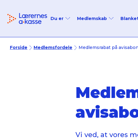
Tilbage til forsiden
Du er
Medlemskab
Blanke
Ledig
Medlemskab
Studerende
Medlemsfordele
Forside
Medlemsfordele
Medlemsrabat på avisabo
Nyuddannet
Priser
På efterløn
Medlem
I job
Seniormedlem
avisab
Vi ved, at vores 