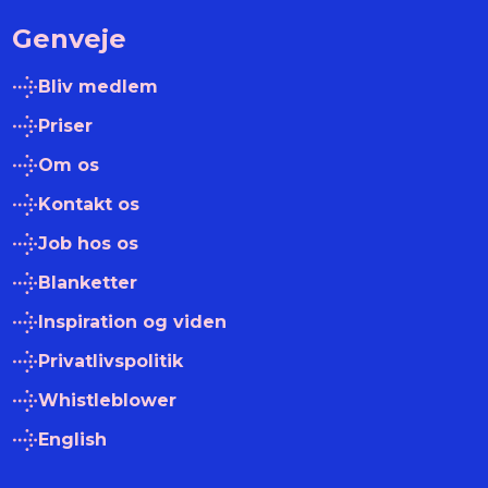
Genveje
Bliv medlem
Priser
Om os
Kontakt os
Job hos os
Blanketter
Inspiration og viden
Privatlivspolitik
Whistleblower
English