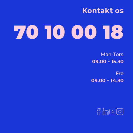
Kontakt os
70 10 00 18
Man-Tors
09.00 - 15.30
Fre
09.00 - 14.30
Link til Facebo
Link til Linke
Link til Y
Link ti