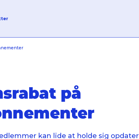
tter
nnementer
srabat på
onnementer
medlemmer kan lide at holde sig opdate