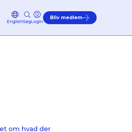
Bliv medlem
English
Søg
Login
ret om hvad der