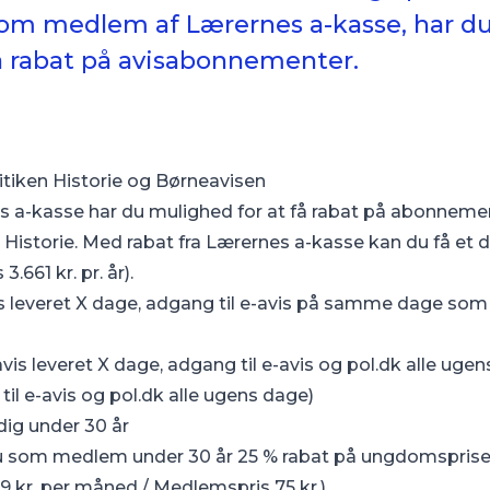
 som medlem af Lærernes a-kasse, har du
å rabat på avisabonnementer.
litiken Historie og Børneavisen
a-kasse har du mulighed for at få rabat på abonnement
 Historie. Med rabat fra Lærernes a-kasse kan du få et d
3.661 kr. pr. år).
vis leveret X dage, adgang til e-avis på samme dage som
vis leveret X dage, adgang til e-avis og pol.dk alle uge
til e-avis og pol.dk alle ugens dage)
 dig under 30 år
 du som medlem under 30 år 25 % rabat på ungdomsprisen,
9 kr. per måned / Medlemspris 75 kr.).