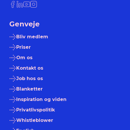
Link til Facebook
Link til LinkedIn
Link til YouTube
Link til Instagram
Genveje
Bliv medlem
Priser
Om os
Kontakt os
Job hos os
Blanketter
Inspiration og viden
Privatlivspolitik
Whistleblower