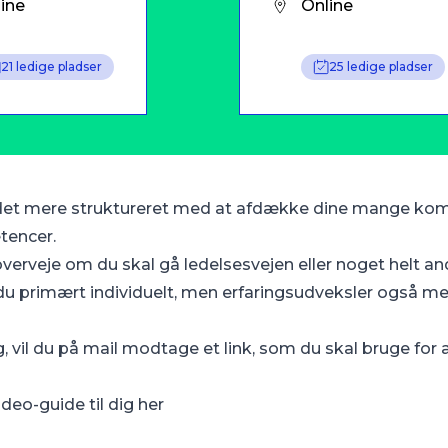
ine
Online
21 ledige pladser
25 ledige pladser
bejdet mere struktureret med at afdække dine mange ko
tencer.
, overveje om du skal gå ledelsesvejen eller noget helt an
du primært individuelt, men erfaringsudveksler også m
 vil du på mail modtage et link, som du skal bruge for a
deo-guide til dig
her