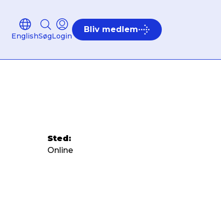
Bliv medlem
English
Søg
Login
Sted:
Online