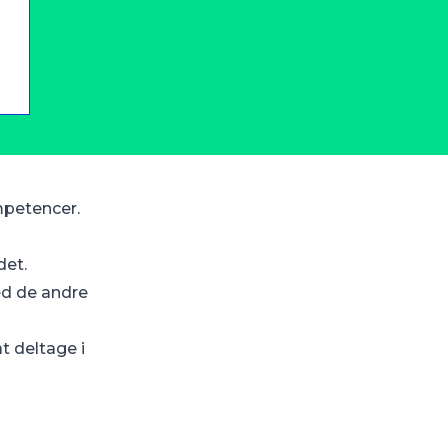
mpetencer.
det.
ed de andre
t deltage i