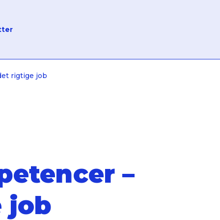
tter
t rigtige job
petencer –
e job