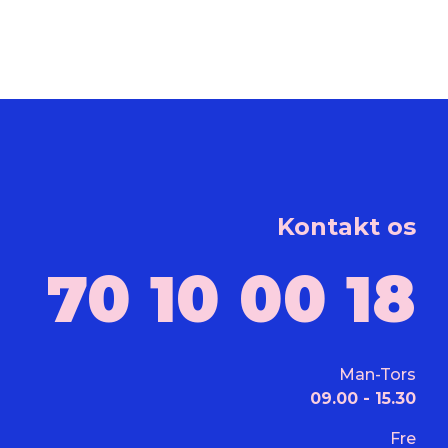
Kontakt os
70 10 00 18
Man-Tors
09.00 - 15.30
Fre