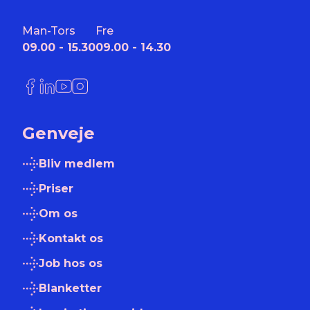
Man-Tors
Fre
09.00 - 15.30
09.00 - 14.30
Link til Facebook
Link til LinkedIn
Link til YouTube
Link til Instagram
Genveje
Bliv medlem
Priser
Om os
Kontakt os
Job hos os
Blanketter