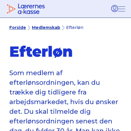
Tilbage til forsiden
Burg
Forside
Medlemskab
Efterløn
Efterløn
Som medlem af
efterlønsordningen, kan du
trække dig tidligere fra
arbejdsmarkedet, hvis du ønsker
det. Du skal tilmelde dig
efterlønsordningen senest den
dag, du fylder 30 år. Man kan ikke