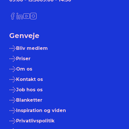
Link til Facebook
Link til LinkedIn
Link til YouTube
Link til Instagram
Genveje
Bliv medlem
Priser
Om os
Kontakt os
Job hos os
Blanketter
Inspiration og viden
Privatlivspolitik