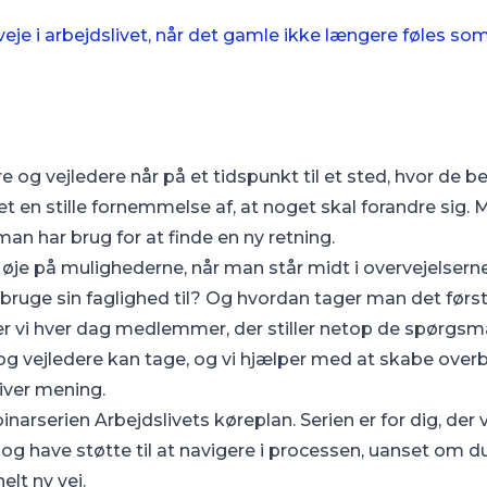
je i arbejdslivet, når det gamle ikke længere føles som
 og vejledere når på et tidspunkt til et sted, hvor de 
t en stille fornemmelse af, at noget skal forandre sig.
man har brug for at finde en ny retning.
øje på mulighederne, når man står midt i overvejelserne.
ruge sin faglighed til? Og hvordan tager man det først
r vi hver dag medlemmer, der stiller netop de spørgsm
e og vejledere kan tage, og vi hjælper med at skabe over
giver mening.
binarserien
Arbejdslivets køreplan
. Serien er for dig, de
 og have støtte til at navigere i processen, uanset om du 
elt ny vej.