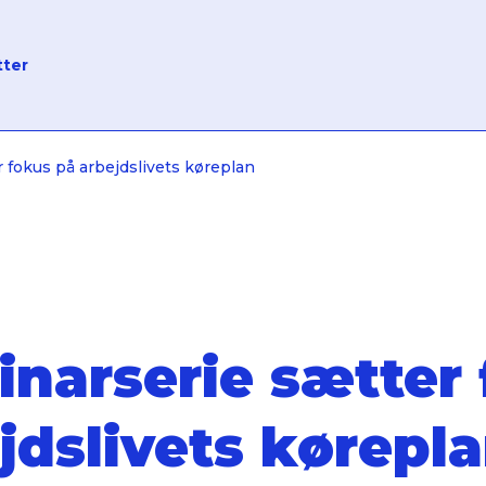
tter
 fokus på arbejdslivets køreplan
narserie sætter
jdslivets kørepl