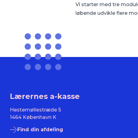
Vi starter med tre moduler
løbende udvikle flere mod
Lærernes a-kasse
Hestemøllestræde 5
1464 København K
Find din afdeling