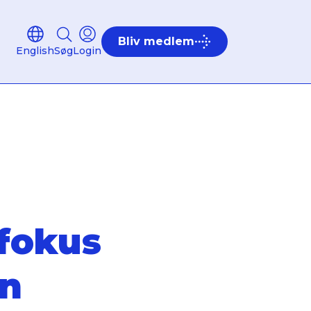
Bliv medlem
English
Søg
Login
 fokus
an