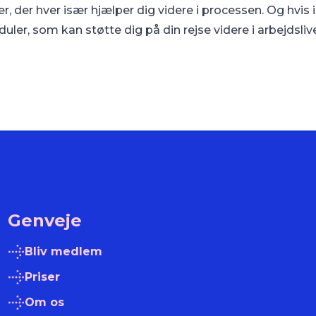
, der hver især hjælper dig videre i processen. Og hvis in
uler, som kan støtte dig på din rejse videre i arbejdslive
Genveje
Bliv medlem
Priser
Om os