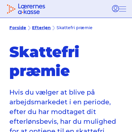
Tilbage til forsiden
Burg
Forside
Efterløn
Skattefri præmie
Skattefri
præmie
Hvis du vælger at blive på
arbejdsmarkedet i en periode,
efter du har modtaget dit
efterlønsbevis, har du mulighed
for at optjene til en skattefri