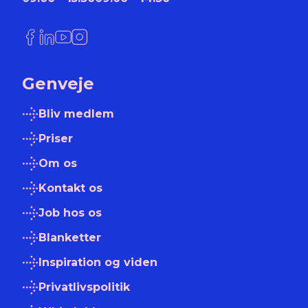
Link til Facebook
Link til LinkedIn
Link til YouTube
Link til Instagram
Genveje
Bliv medlem
Priser
Om os
Kontakt os
Job hos os
Blanketter
Inspiration og viden
Privatlivspolitik