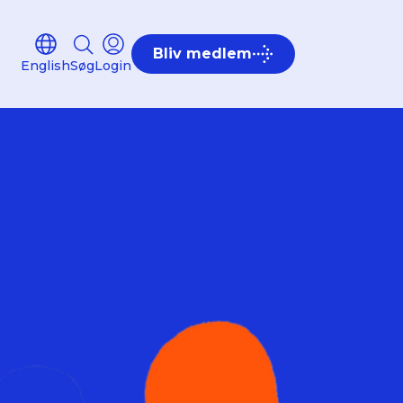
Bliv medlem
English
Søg
Login