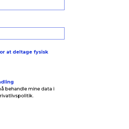
re rammer, tydelig
vi sikrer, at netværket
Karina Bruce
kbr@laka.dk
2135 3465
r at deltage fysisk
ndling
må behandle mine data i
vatlivspolitik.