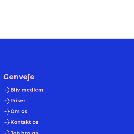
Genveje
Bliv medlem
Priser
Om os
Kontakt os
Job hos os