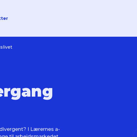
tter
slivet
ergang
rodivergent? I Lærernes a-
ge til arbejdsmarkedet,