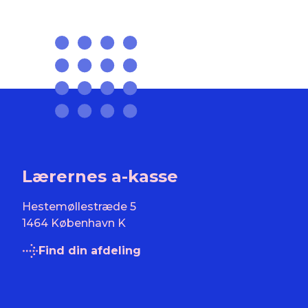
Lærernes a-kasse
Hestemøllestræde 5
1464 København K
Find din afdeling