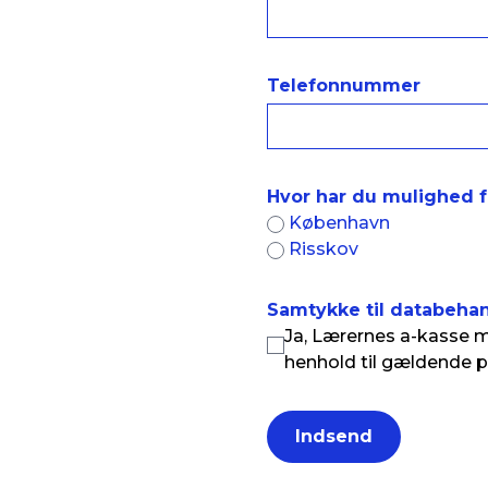
deltage. Derfor er netværket tilrettelagt med kla
· Deltagelse sker efter en afklarende samtale, så 
struktur og god tid.
passer til dig.
Telefonnummer
Hvor har du mulighed fo
København
Risskov
Samtykke til databeha
Ja, Lærernes a-kasse 
henhold til gældende pri