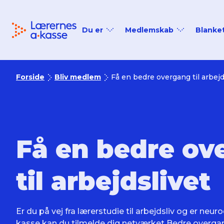
Tilbage til forsiden
Du er
Medlemskab
Blanke
Ledig
Medlemskab
Studerende
Medlemsfordele
Forside
Bliv medlem
Få en bedre overgang til arbejd
Nyuddannet
Priser
På efterløn
Få en bedre ov
I job
Seniormedlem
til arbejdslivet
Er du på vej fra lærerstudie til arbejdsliv og er neu
kasse kan du tilmelde dig netværket Bedre overgan