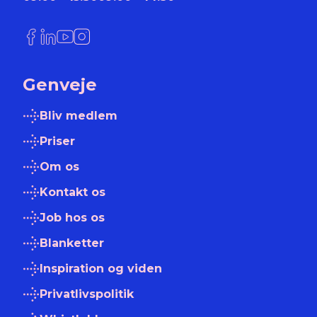
Link til Facebook
Link til LinkedIn
Link til YouTube
Link til Instagram
Genveje
Bliv medlem
Priser
Om os
Kontakt os
Job hos os
Blanketter
Inspiration og viden
Privatlivspolitik